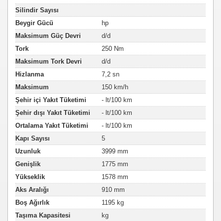
Silindir Sayısı
Beygir Gücü
hp
Maksimum Güç Devri
d/d
Tork
250 Nm
Maksimum Tork Devri
d/d
Hizlanma
7,2 sn
Maksimum
150 km/h
Şehir içi Yakıt Tüketimi
- lt/100 km
Şehir dışı Yakıt Tüketimi
- lt/100 km
Ortalama Yakıt Tüketimi
- lt/100 km
Kapı Sayısı
5
Uzunluk
3999 mm
Genişlik
1775 mm
Yükseklik
1578 mm
Aks Aralığı
910 mm
Boş Ağırlık
1195 kg
Taşıma Kapasitesi
kg