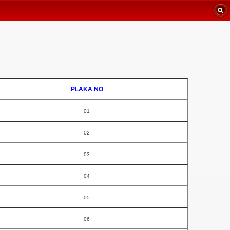
PLAKA NO
01
02
03
04
05
06