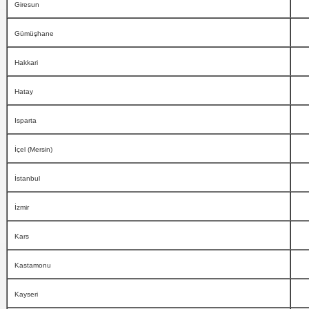
Giresun
Gümüşhane
Hakkari
Hatay
Isparta
İçel (Mersin)
İstanbul
İzmir
Kars
Kastamonu
Kayseri