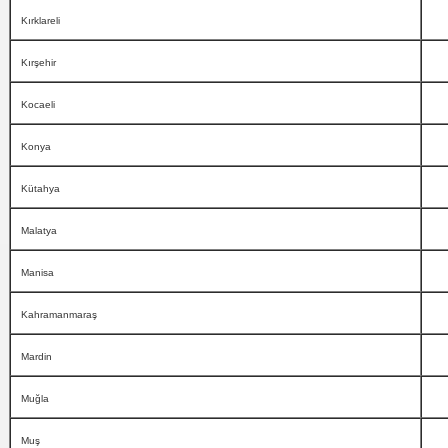
Kırklareli
Kırşehir
Kocaeli
Konya
Kütahya
Malatya
Manisa
Kahramanmaraş
Mardin
Muğla
Muş