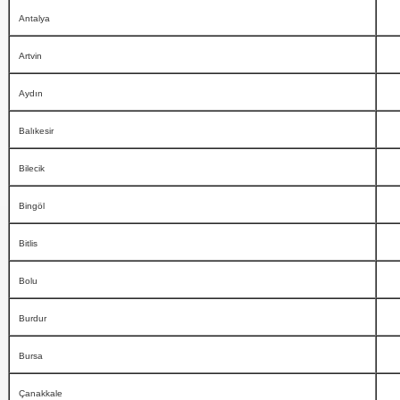
Antalya
Artvin
Aydın
Balıkesir
Bilecik
Bingöl
Bitlis
Bolu
Burdur
Bursa
Çanakkale