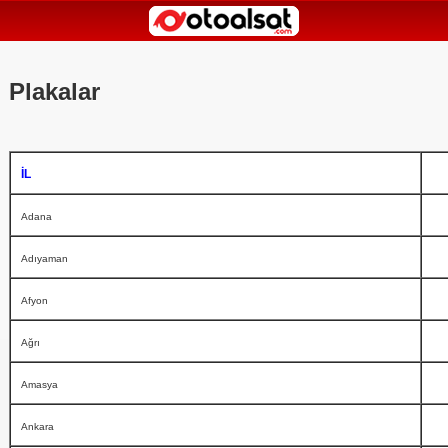
Plakalar
İL
Adana
Adıyaman
Afyon
Ağrı
Amasya
Ankara