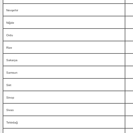
Nevşehir
Niğde
Ordu
Rize
Sakarya
Samsun
Siirt
Sinop
Sivas
Tekirdağ