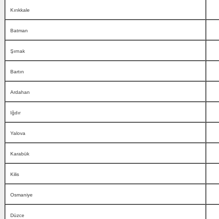
Kırıkkale
Batman
Şırnak
Bartın
Ardahan
Iğdır
Yalova
Karabük
Kilis
Osmaniye
Düzce