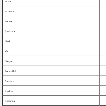
Tokat
Trabzon
Tuncel
Şanlıurfa
Uşak
Van
Yozgat
Zonguldak
Aksaray
Bayburt
Karaman