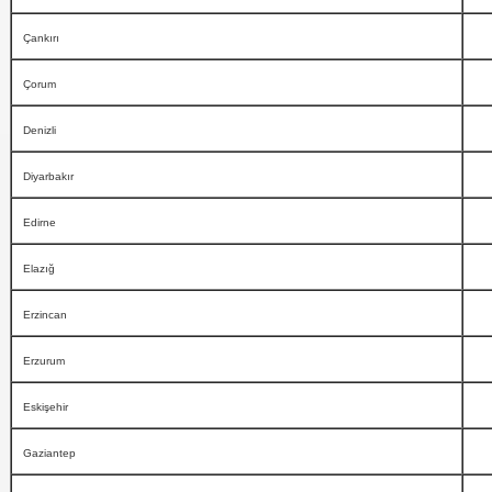
Çankırı
Çorum
Denizli
Diyarbakır
Edirne
Elazığ
Erzincan
Erzurum
Eskişehir
Gaziantep