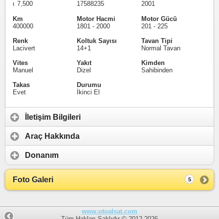
7,500
17588235
2001
Km
Motor Hacmi
Motor Gücü
400000
1801 - 2000
201 - 225
Renk
Koltuk Sayısı
Tavan Tipi
Lacivert
14+1
Normal Tavan
Vites
Yakıt
Kimden
Manuel
Dizel
Sahibinden
Takas
Durumu
Evet
İkinci El
İletişim Bilgileri
Araç Hakkında
Donanım
Foto Galeri
5
www.otoalsat.com
Tüm Hakları Saklıdır © 2012-2026