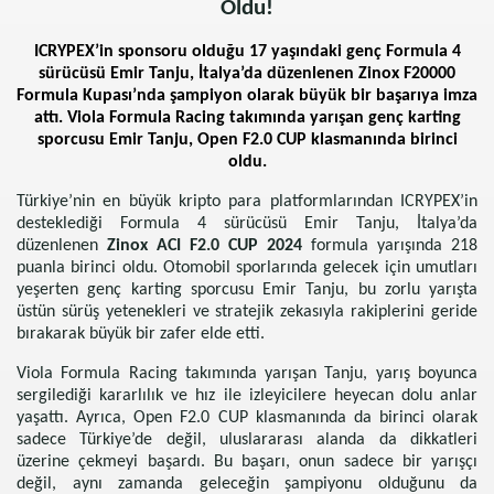
Oldu!
ICRYPEX’in sponsoru olduğu 17 yaşındaki genç Formula 4
sürücüsü Emir Tanju, İtalya’da düzenlenen Zinox F20000
Formula Kupası’nda şampiyon olarak büyük bir başarıya imza
attı. Viola Formula Racing takımında yarışan genç karting
sporcusu Emir Tanju, Open F2.0 CUP klasmanında birinci
oldu.
Türkiye’nin en büyük kripto para platformlarından ICRYPEX’in
desteklediği Formula 4 sürücüsü Emir Tanju, İtalya’da
düzenlenen
Zinox ACI F2.0 CUP 2024
formula yarışında 218
puanla birinci oldu. Otomobil sporlarında gelecek için umutları
yeşerten genç karting sporcusu Emir Tanju, bu zorlu yarışta
üstün sürüş yetenekleri ve stratejik zekasıyla rakiplerini geride
bırakarak büyük bir zafer elde etti.
Viola Formula Racing takımında yarışan Tanju, yarış boyunca
sergilediği kararlılık ve hız ile izleyicilere heyecan dolu anlar
yaşattı. Ayrıca, Open F2.0 CUP klasmanında da birinci olarak
sadece Türkiye’de değil, uluslararası alanda da dikkatleri
üzerine çekmeyi başardı. Bu başarı, onun sadece bir yarışçı
değil, aynı zamanda geleceğin şampiyonu olduğunu da