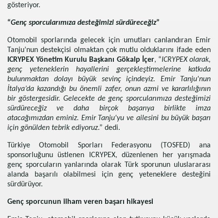
gösteriyor.
“
Genç sporcularımıza desteğimizi sürdüreceğiz
”
Otomobil sporlarında gelecek için umutları canlandıran Emir
Tanju’nun destekçisi olmaktan çok mutlu olduklarını ifade eden
ICRYPEX Yönetim Kurulu Başkanı Gökalp İçer
, “
ICRYPEX olarak,
genç yeteneklerin hayallerini gerçekleştirmelerine katkıda
bulunmaktan dolayı büyük sevinç içindeyiz. Emir Tanju'nun
İtalya’da kazandığı bu önemli zafer, onun azmi ve kararlılığının
bir göstergesidir. Gelecekte de genç sporcularımıza desteğimizi
sürdüreceğiz ve daha birçok başarıya birlikte imza
atacağımızdan eminiz. Emir Tanju'yu ve ailesini bu büyük başarı
için gönülden tebrik ediyoruz
.” dedi.
Türkiye Otomobil Sporları Federasyonu (TOSFED) ana
sponsorluğunu üstlenen ICRYPEX, düzenlenen her yarışmada
genç sporcuların yanlarında olarak Türk sporunun uluslararası
alanda başarılı olabilmesi için genç yeteneklere desteğini
sürdürüyor.
Genç sporcunun ilham veren başarı hikayesi